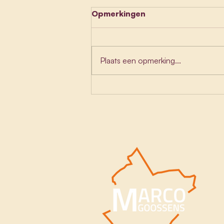
Opmerkingen
Plaats een opmerking...
In Gruitrode ligt de
'Begraafplaats van het
jaar'!