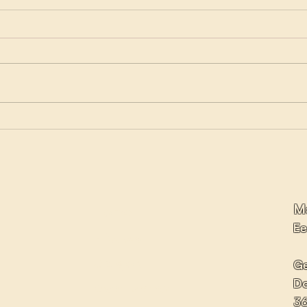
Er komt een nieuw
Goe
recyclagepark in
mobi
Opglabbeek!
wat 
M
Home
Ee
Nieuws
Op sjok
G
Do
Over Marco
3