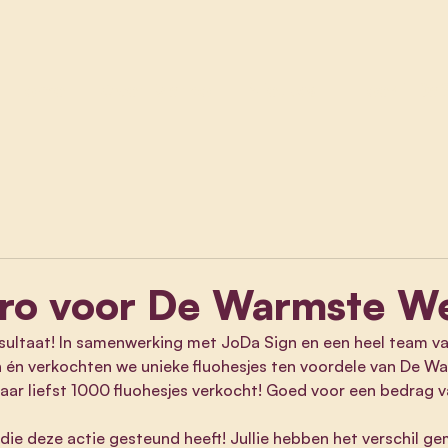
Home
Over Marco
Nieuws
HoeZitDa
ro voor De Warmste W
sultaat! In samenwerking met JoDa Sign en een heel team v
en én verkochten we unieke fluohesjes ten voordele van De 
aar liefst 1000 fluohesjes verkocht! Goed voor een bedrag 
die deze actie gesteund heeft! Jullie hebben het verschil g