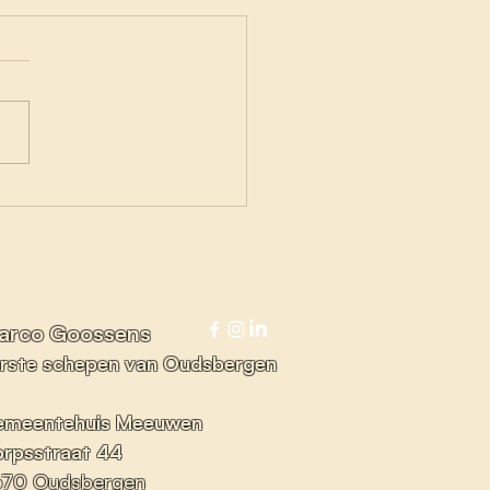
de punten voor
liteit, wel nog heel
groeipotentieel!
arco Goossens
rste schepen van Oudsbergen
emeentehuis Meeuwen
rpsstraat 44
670 Oudsberg
en