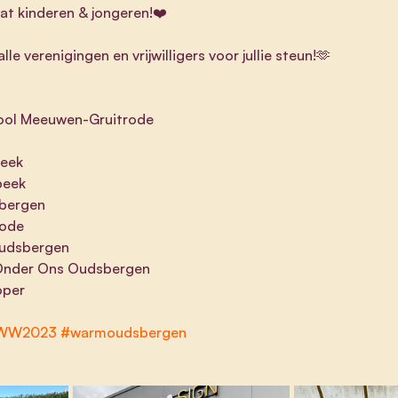
at kinderen & jongeren!❤️
e verenigingen en vrijwilligers voor jullie steun!🫶
ool Meeuwen-Gruitrode 
beek
beek
bergen
rode
udsbergen
 Onder Ons Oudsbergen 
oper
WW2023
#warmoudsbergen