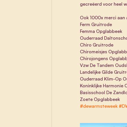
gecreëerd voor heel w
Ook 1000x merci aan all
Ferm Gruitrode
Femma Opglabbeek
Ouderraad Daltonsch
Chiro Gruitrode
Chiromeisjes Opglab
Chirojongens Opglab
Vzw De Tandem Ouds
Landelijke Gilde Gruit
Ouderraad Klim-Op O
Koninklijke Harmonie
Basisschool De Zandl
Zoete Opglabbeek
#dewarmsteweek
#D