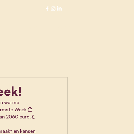
?
Nieuwsbrief
More
eek!
an warme 
Warmste Week.🦺
van 2060 euro.💪
emaakt en kansen 