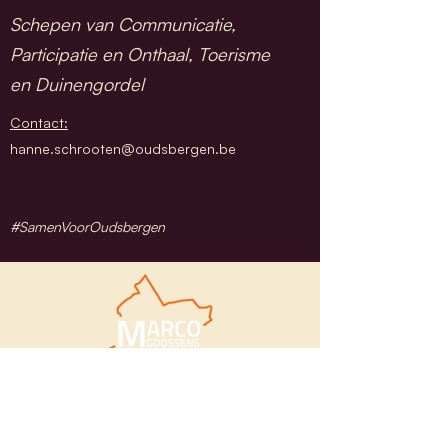
Schepen van Communicatie,
Participatie en Onthaal, Toerisme
en Duinengordel
Contact:
hanne.schrooten@oudsbergen.be
#SamenVoorOudsbergen
Marco Goossens
Eerste schepen van Oudsbergen